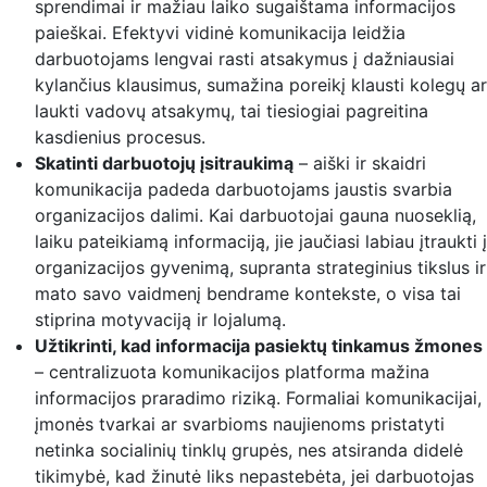
sprendimai ir mažiau laiko sugaištama informacijos
paieškai. Efektyvi vidinė komunikacija leidžia
darbuotojams lengvai rasti atsakymus į dažniausiai
kylančius klausimus, sumažina poreikį klausti kolegų ar
laukti vadovų atsakymų, tai tiesiogiai pagreitina
kasdienius procesus.
Skatinti darbuotojų įsitraukimą
– aiški ir skaidri
komunikacija padeda darbuotojams jaustis svarbia
organizacijos dalimi. Kai darbuotojai gauna nuoseklią,
laiku pateikiamą informaciją, jie jaučiasi labiau įtraukti į
organizacijos gyvenimą, supranta strateginius tikslus ir
mato savo vaidmenį bendrame kontekste, o visa tai
stiprina motyvaciją ir lojalumą.
Užtikrinti, kad informacija pasiektų tinkamus žmones
– centralizuota komunikacijos platforma mažina
informacijos praradimo riziką. Formaliai komunikacijai,
įmonės tvarkai ar svarbioms naujienoms pristatyti
netinka socialinių tinklų grupės, nes atsiranda didelė
tikimybė, kad žinutė liks nepastebėta, jei darbuotojas