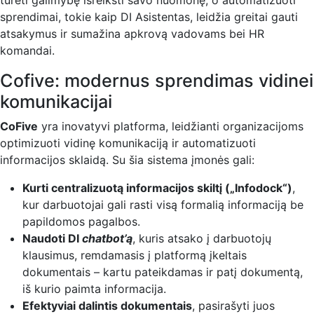
turėti galimybę išreikšti savo nuomonę, o automatizuoti
sprendimai, tokie kaip DI Asistentas, leidžia greitai gauti
atsakymus ir sumažina apkrovą vadovams bei HR
komandai.
Cofive: modernus sprendimas vidinei
komunikacijai
CoFive
yra inovatyvi platforma, leidžianti organizacijoms
optimizuoti vidinę komunikaciją ir automatizuoti
informacijos sklaidą. Su šia sistema įmonės gali:
Kurti centralizuotą informacijos skiltį („Infodock“)
,
kur darbuotojai gali rasti visą formalią informaciją be
papildomos pagalbos.
Naudoti DI
chatbot’ą
, kuris atsako į darbuotojų
klausimus, remdamasis į platformą įkeltais
dokumentais – kartu pateikdamas ir patį dokumentą,
iš kurio paimta informacija.
Efektyviai dalintis dokumentais
, pasirašyti juos