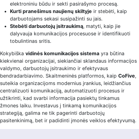
elektroniniu būdu ir sekti pasirašymo procesą.
Kurti pranešimus naujienų skiltyje
ir stebėti, kaip
darbuotojams sekasi susipažinti su jais.
Stebėti darbuotojų įsitraukimą
, matyti, kaip jie
dalyvauja komunikacijos procesuose ir identifikuoti
tobulintinas sritis.
Kokybiška
vidinės komunikacijos sistema
yra būtina
kiekvienai organizacijai, siekiančiai sklandaus informacijos
valdymo, darbuotojų įsitraukimo ir efektyvaus
bendradarbiavimo. Skaitmeninės platformos, kaip
CoFive
,
suteikia organizacijoms modernius įrankius, leidžiančius
centralizuoti komunikaciją, automatizuoti procesus ir
užtikrinti, kad svarbi informacija pasiektų tinkamus
žmones laiku. Investavus į tinkamą komunikacijos
strategiją, galima ne tik pagerinti darbuotojų
pasitenkinimą, bet ir padidinti įmonės veiklos efektyvumą.