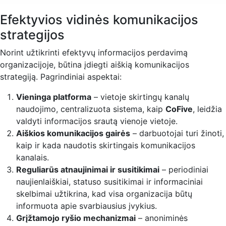
Efektyvios vidinės komunikacijos
strategijos
Norint užtikrinti efektyvų informacijos perdavimą
organizacijoje, būtina įdiegti aiškią komunikacijos
strategiją. Pagrindiniai aspektai:
Vieninga platforma
– vietoje skirtingų kanalų
naudojimo, centralizuota sistema, kaip
CoFive
, leidžia
valdyti informacijos srautą vienoje vietoje.
Aiškios komunikacijos gairės
– darbuotojai turi žinoti,
kaip ir kada naudotis skirtingais komunikacijos
kanalais.
Reguliarūs atnaujinimai ir susitikimai
– periodiniai
naujienlaiškiai, statuso susitikimai ir informaciniai
skelbimai užtikrina, kad visa organizacija būtų
informuota apie svarbiausius įvykius.
Grįžtamojo ryšio mechanizmai
– anoniminės