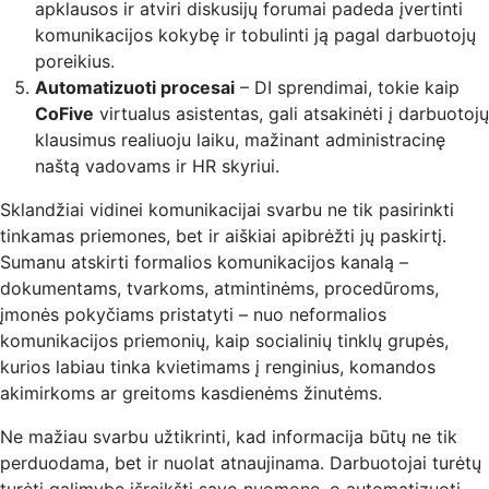
apklausos ir atviri diskusijų forumai padeda įvertinti
komunikacijos kokybę ir tobulinti ją pagal darbuotojų
poreikius.
Automatizuoti procesai
– DI sprendimai, tokie kaip
CoFive
virtualus asistentas, gali atsakinėti į darbuotojų
klausimus realiuoju laiku, mažinant administracinę
naštą vadovams ir HR skyriui.
Sklandžiai vidinei komunikacijai svarbu ne tik pasirinkti
tinkamas priemones, bet ir aiškiai apibrėžti jų paskirtį.
Sumanu atskirti formalios komunikacijos kanalą –
dokumentams, tvarkoms, atmintinėms, procedūroms,
įmonės pokyčiams pristatyti – nuo neformalios
komunikacijos priemonių, kaip socialinių tinklų grupės,
kurios labiau tinka kvietimams į renginius, komandos
akimirkoms ar greitoms kasdienėms žinutėms.
Ne mažiau svarbu užtikrinti, kad informacija būtų ne tik
perduodama, bet ir nuolat atnaujinama. Darbuotojai turėtų