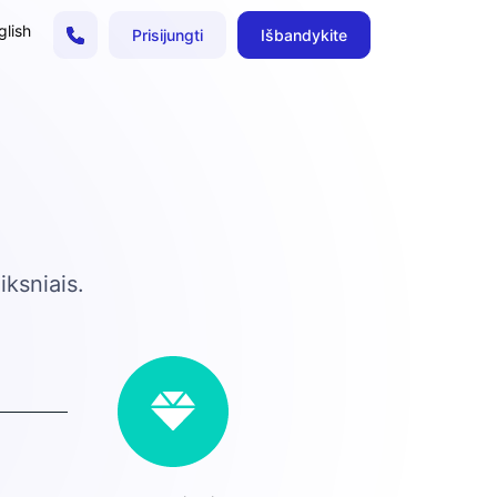
lish
Prisijungti
Išbandykite
iksniais.