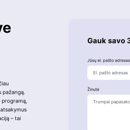
ve
Gauk savo 
Jūsų el. pašto adresas
čiau
Žinutė
s pažangą.
ę programą,
t atsakymus
iją – tai