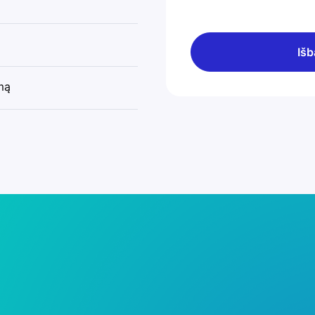
Išb
mą