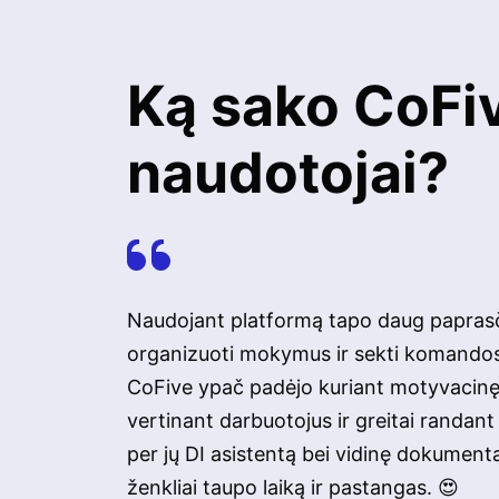
Ką sako CoFi
naudotojai?
Naudojant platformą tapo daug papras
organizuoti mokymus ir sekti komando
CoFive ypač padėjo kuriant motyvacin
vertinant darbuotojus ir greitai randan
per jų DI asistentą bei vidinę dokumentac
ženkliai taupo laiką ir pastangas. 😍