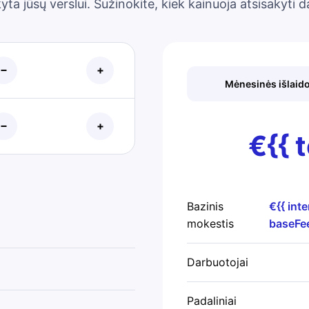
kyta jūsų verslui. Sužinokite, kiek kainuoja atsisaky
Mėnesinės išlaid
€{{ 
Bazinis
€{{ inte
mokestis
baseFee
Darbuotojai
Padaliniai