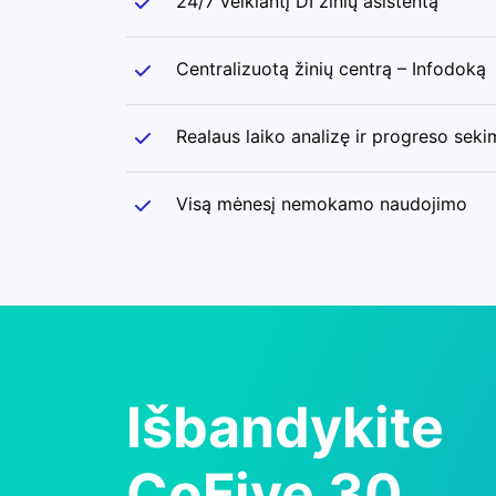
24/7 veikiantį DI žinių asistentą
Centralizuotą žinių centrą – Infodoką
Realaus laiko analizę ir progreso seki
Visą mėnesį nemokamo naudojimo
Išbandykite
CoFive 30