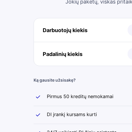
Jokių paketų, viskas pritai
Darbuotojų kiekis
Padalinių kiekis
Ką gausite užsisakę?
Pirmus 50 kreditų nemokamai
DI įrankį kursams kurti