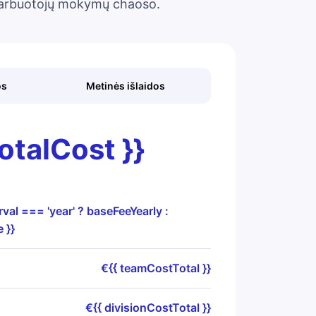
ti darbuotojų mokymų chaoso.
os
Metinės išlaidos
totalCost }}
rval === 'year' ? baseFeeYearly :
 }}
€{{ teamCostTotal }}
€{{ divisionCostTotal }}