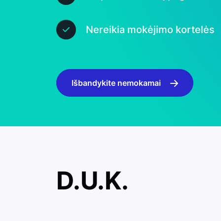
Nereikia mokėjimo kortelės
Išbandykite nemokamai
D.U.K.