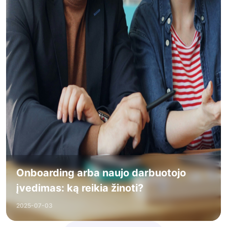
Onboarding arba naujo darbuotojo
įvedimas: ką reikia žinoti?
2025-07-03