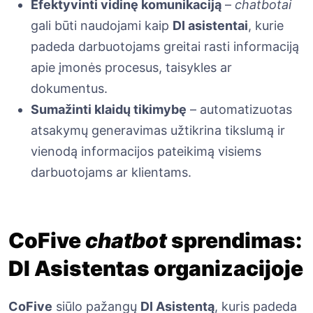
Efektyvinti vidinę komunikaciją
–
chatbotai
gali būti naudojami kaip
DI asistentai
, kurie
padeda darbuotojams greitai rasti informaciją
apie įmonės procesus, taisykles ar
dokumentus.
Sumažinti klaidų tikimybę
– automatizuotas
atsakymų generavimas užtikrina tikslumą ir
vienodą informacijos pateikimą visiems
darbuotojams ar klientams.
CoFive
chatbot
sprendimas:
DI Asistentas organizacijoje
CoFive
siūlo pažangų
DI Asistentą
, kuris padeda