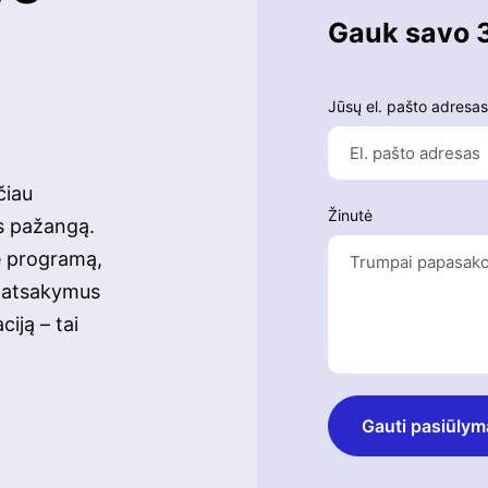
Gauk savo 
Jūsų el. pašto adresas
čiau
Žinutė
s pažangą.
ę programą,
t atsakymus
iją – tai
Gauti pasiūlym