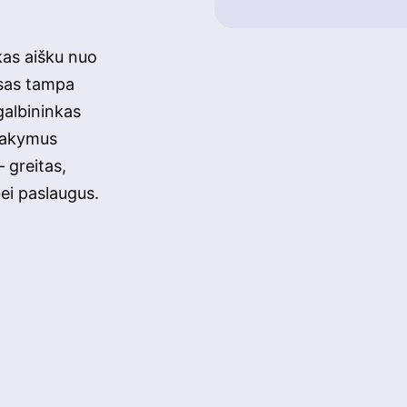
kas aišku nuo
sas tampa
galbininkas
tsakymus
 greitas,
bei paslaugus.