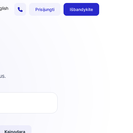
lish
Prisijungti
Išbandykite
us.
Kainodara