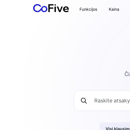
Funkcijos
Kaina
Či
Visi klausim