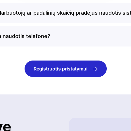
darbuotojų ar padalinių skaičių pradėjus naudotis si
a naudotis telefone?
Registruotis pristatymui
ve