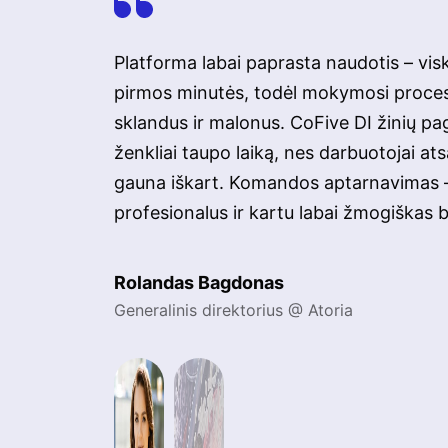
Platforma labai paprasta naudotis – vis
pirmos minutės, todėl mokymosi proce
sklandus ir malonus. CoFive DI žinių pa
ženkliai taupo laiką, nes darbuotojai a
gauna iškart. Komandos aptarnavimas –
profesionalus ir kartu labai žmogiškas 
Rolandas Bagdonas
Generalinis direktorius @ Atoria