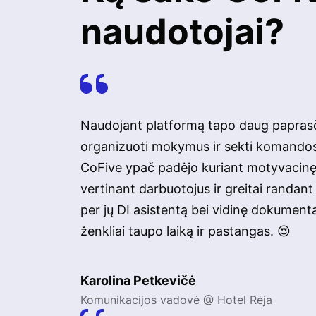
naudotojai?
Naudojant platformą tapo daug papras
organizuoti mokymus ir sekti komando
CoFive ypač padėjo kuriant motyvacin
vertinant darbuotojus ir greitai randan
per jų DI asistentą bei vidinę dokumentac
ženkliai taupo laiką ir pastangas. 😍
Karolina Petkevičė
Komunikacijos vadovė @ Hotel Rėja