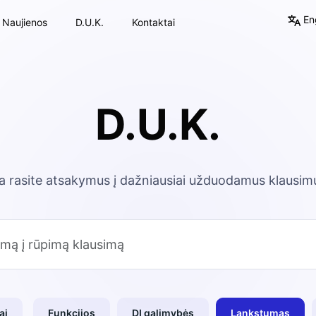
Eng
Naujienos
D.U.K.
Kontaktai
D.U.K.
a rasite atsakymus į dažniausiai užduodamus klausim
ai
Funkcijos
DI galimybės
Lankstumas