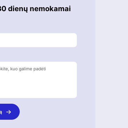
30 dienų nemokamai
ą